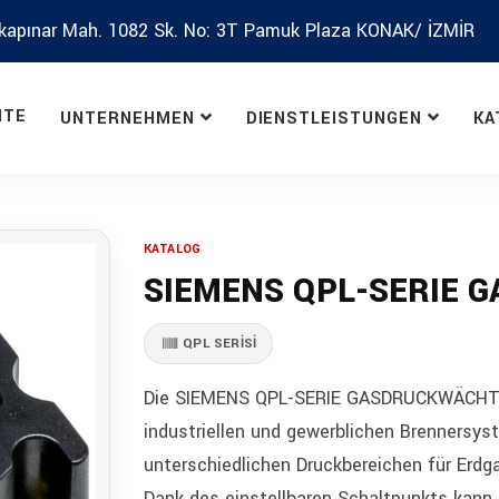
kapınar Mah. 1082 Sk. No: 3T Pamuk Plaza KONAK/ İZMİR
ITE
UNTERNEHMEN
DIENSTLEISTUNGEN
KA
KATALOG
SIEMENS QPL-SERIE 
QPL SERİSİ
Die SIEMENS QPL-SERIE GASDRUCKWÄCHTER
industriellen und gewerblichen Brennersys
unterschiedlichen Druckbereichen für Erd
Dank des einstellbaren Schaltpunkts kann