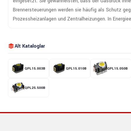
eingesetzt. Sie gewährleisten, dass der Gasdruck inn
Brennersteuerungen werden sie häufig als Schutz geg
Prozessheizanlagen und Zentralheizungen. In Energiee
Alt Kataloglar
QPL15.003B
QPL15.010B
QPL15.050B
QPL25.500B