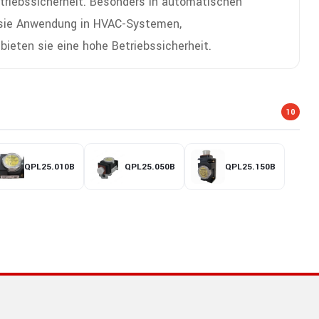
etriebssicherheit. Besonders in automatischen
n sie Anwendung in HVAC-Systemen,
ieten sie eine hohe Betriebssicherheit.
10
QPL25.010B
QPL25.050B
QPL25.150B