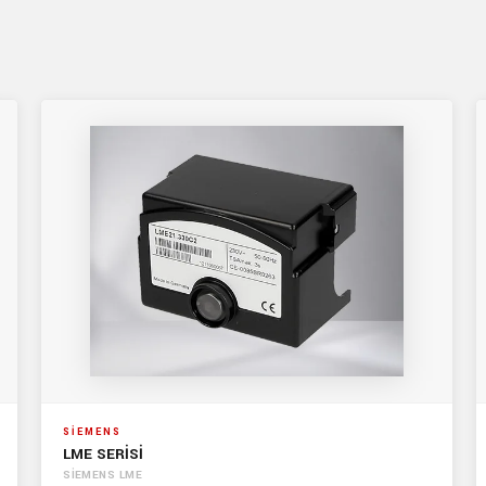
SİEMENS
LME SERİSİ
SİEMENS LME