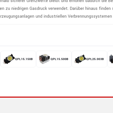
erhalb sicherer Grenzwerte bleibt und erhöhen dadurch die B
en zu niedrigen Gasdruck verwendet. Darüber hinaus finde
rzeugungsanlagen und industriellen Verbrennungssystemen b
QPL15.150B
QPL15.500B
QPL25.003B