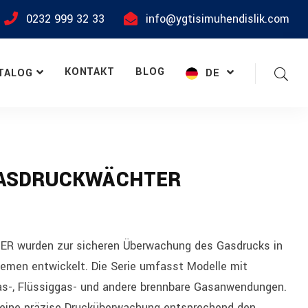
0232 999 32 33
info@ygtisimuhendislik.com
KONTAKT
BLOG
TALOG
DE
GASDRUCKWÄCHTER
 wurden zur sicheren Überwachung des Gasdrucks in
temen entwickelt. Die Serie umfasst Modelle mit
gas-, Flüssiggas- und andere brennbare Gasanwendungen.
 eine präzise Drucküberwachung entsprechend den