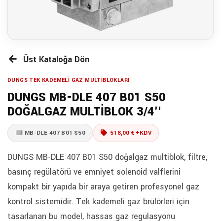
Üst Kataloğa Dön
DUNGS TEK KADEMELİ GAZ MULTİBLOKLARI
DUNGS MB-DLE 407 B01 S50
DOĞALGAZ MULTİBLOK 3/4''
MB-DLE 407 B01 S50
518,00 € +KDV
DUNGS MB-DLE 407 B01 S50 doğalgaz multiblok, filtre,
basınç regülatörü ve emniyet solenoid valflerini
kompakt bir yapıda bir araya getiren profesyonel gaz
kontrol sistemidir. Tek kademeli gaz brülörleri için
tasarlanan bu model, hassas gaz regülasyonu