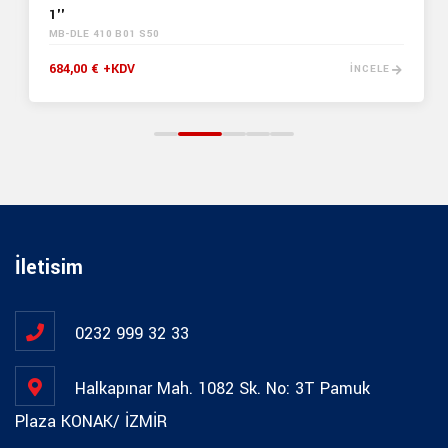
1''
MB-DLE 410 B01 S50
684,00 € +KDV
İNCELE
İletisim
0232 999 32 33
Halkapınar Mah. 1082 Sk. No: 3T Pamuk
Plaza KONAK/ İZMİR