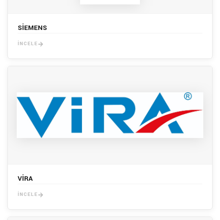
SİEMENS
İNCELE
VİRA
İNCELE