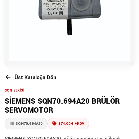
Üst Kataloğa Dön
SQN SERİSİ
SİEMENS SQN70.694A20 BRÜLÖR
SERVOMOTOR
SQN70.694A20
174,00 € +KDV
SİEMENS SQN70.694A20 brülör servomotor, yüksek