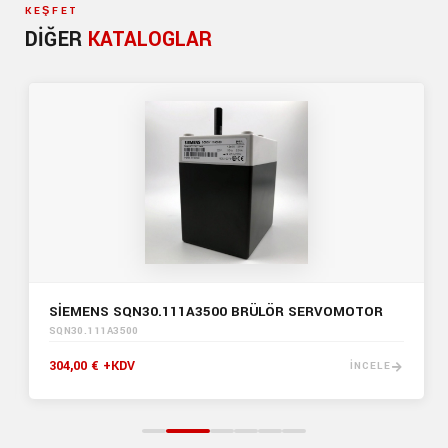
KEŞFET
DIĞER
KATALOGLAR
SİEMENS SQN30.111A3500 BRÜLÖR SERVOMOTOR
SQN30.111A3500
304,00 € +KDV
İNCELE