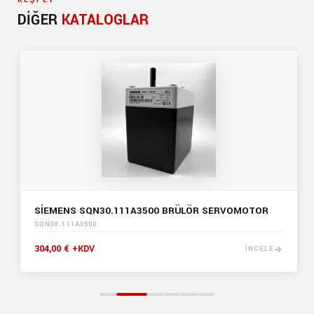
KEŞFET
DIĞER
KATALOGLAR
SİEMENS SQN30.111A3500 BRÜLÖR SERVOMOTOR
SQN30.111A3500
304,00 € +KDV
İNCELE