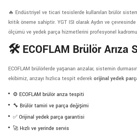
🔥 Endüstriyel ve ticari tesislerde kullanılan brülör sistem
kritik öneme sahiptir. YGT ISI olarak Aydın ve çevresind
ölçümü ve yedek parça hizmetlerini profesyonel kadromu
🛠️ ECOFLAM Brülör Arıza S
ECOFLAM brülörlerde yaşanan arızalar, sistemin durmasına
ekibimiz, arızayı hızlıca tespit ederek
orijinal yedek parç
⚙️ ECOFLAM brülör arıza tespiti
🔧 Brülör tamiri ve parça değişimi
✅ Orijinal yedek parça garantisi
🚀 Hızlı ve yerinde servis