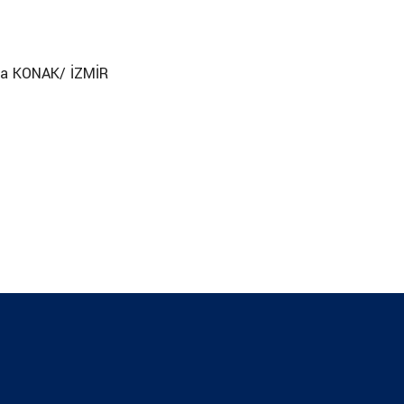
aza KONAK/ İZMİR