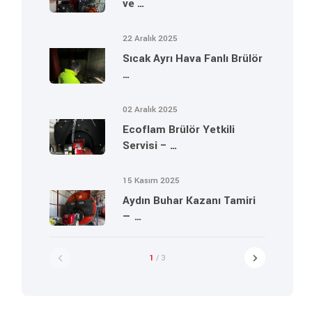
ve …
22 Aralık 2025
Sıcak Ayrı Hava Fanlı Brülör
…
02 Aralık 2025
Ecoflam Brülör Yetkili
Servisi – …
15 Kasım 2025
Aydın Buhar Kazanı Tamiri
— …
1
/ 3