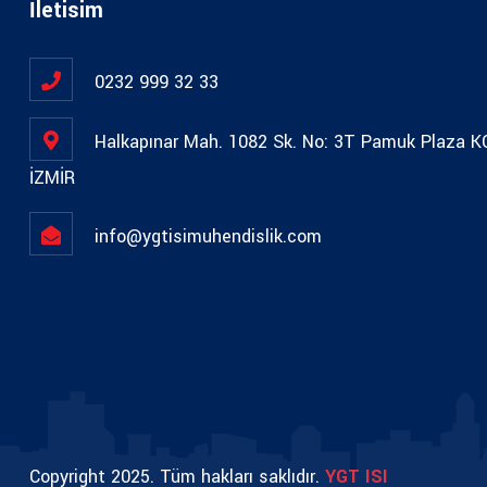
İletisim
0232 999 32 33
Halkapınar Mah. 1082 Sk. No: 3T Pamuk Plaza 
İZMİR
info@ygtisimuhendislik.com
Copyright 2025. Tüm hakları saklıdır.
YGT ISI