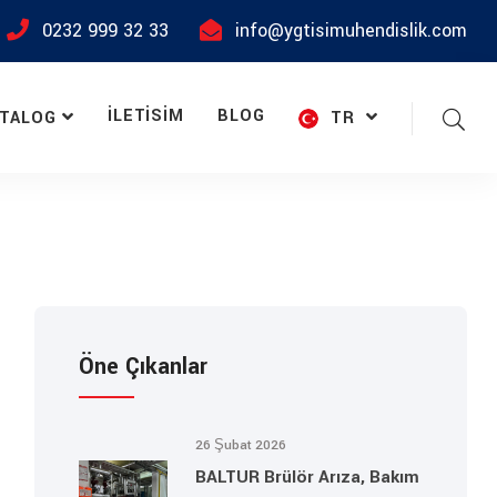
0232 999 32 33
info@ygtisimuhendislik.com
İLETISIM
BLOG
ATALOG
TR
Öne Çıkanlar
26 Şubat 2026
BALTUR Brülör Arıza, Bakım