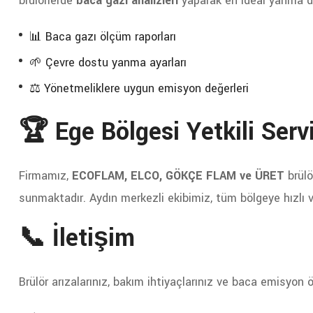
brülörlerde
baca gazı analizleri
yaparak en ideal yanma de
📊 Baca gazı ölçüm raporları
🌱 Çevre dostu yanma ayarları
⚖️ Yönetmeliklere uygun emisyon değerleri
🏆 Ege Bölgesi Yetkili Servi
Firmamız,
ECOFLAM, ELCO, GÖKÇE FLAM ve ÜRET
brülö
sunmaktadır. Aydın merkezli ekibimiz, tüm bölgeye hızlı ve
📞 İletişim
Brülör arızalarınız, bakım ihtiyaçlarınız ve baca emisyon ö