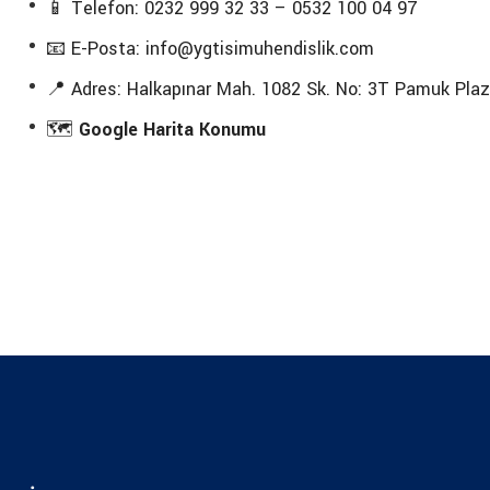
📱 Telefon: 0232 999 32 33 – 0532 100 04 97
📧 E-Posta: info@ygtisimuhendislik.com
📍 Adres: Halkapınar Mah. 1082 Sk. No: 3T Pamuk Pl
🗺️
Google Harita Konumu