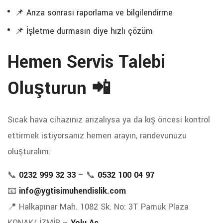
📌 Arıza sonrası raporlama ve bilgilendirme
📌 İşletme durmasın diye hızlı çözüm
Hemen Servis Talebi
Oluşturun 📲
Sıcak hava cihazınız arızalıysa ya da kış öncesi kontrol
ettirmek istiyorsanız hemen arayın, randevunuzu
oluşturalım:
📞
0232 999 32 33
– 📞
0532 100 04 97
📧
info@ygtisimuhendislik.com
📍 Halkapınar Mah. 1082 Sk. No: 3T Pamuk Plaza
KONAK/ İZMİR –
Yolu Aç