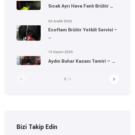
Sıcak Ayrı Hava Fanlı Brülör …
02 Aralık 2025
Ecoflam Brülör Yetkili Servisi –
…
15 Kasım 2025
Aydın Buhar Kazanı Tamiri — …
1
/ 3
Bizi Takip Edin