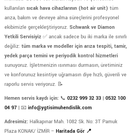
kullanılan
sıcak hava cihazlarının (hot air unit)
tüm
arıza, bakım ve devreye alma süreçlerini profesyonel
ekibimizle gerçekleştiriyoruz.
Schwank ve Diamon
Yetkili Servisiyiz
✅ ancak sadece bu iki marka ile sınırlı
değiliz:
tüm marka ve modeller için arıza tespiti, tamir,
yedek parça temini ve periyodik kontrol hizmetleri
sunuyoruz. İşletmenizin ısınması durmasın, üretiminiz
ve konforunuz kesintiye uğramasın diye hızlı, güvenli ve
raporlu servis veriyoruz. 📝
Hemen servis kaydı için:
📞
0232 999 32 33
|
0532 100
04 97
| 📧
info@ygtisimuhendislik.com
Adresimiz:
Halkapınar Mah. 1082 Sk. No: 3T Pamuk
Plaza KONAK/ İZMİR –
Haritada Gör 📍